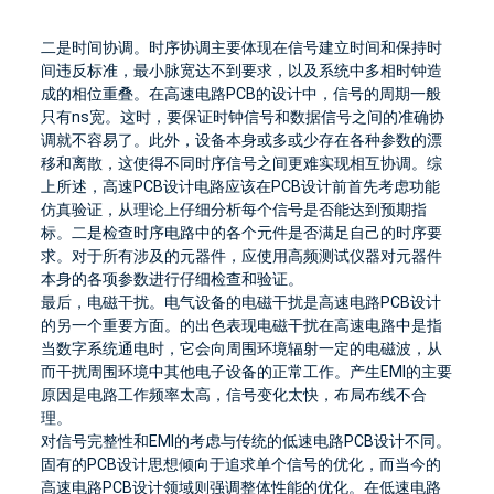
二是时间协调。
时序协调主要体现在信号建立时间和保持时
间违反标准，最小脉宽达不到要求，以及系统中多相时钟造
成的相位重叠。
在高速电路PCB的设计中，信号的周期一般
只有ns宽。
这时，要保证时钟信号和数据信号之间的准确协
调就不容易了。
此外，设备本身或多或少存在各种参数的漂
移和离散，这使得不同时序信号之间更难实现相互协调。
综
上所述，高速PCB设计
电路应该
在PCB设计前首先考虑功能
仿真验证，从理论上仔细分析每个信号是否能达到预期指
标。
二是检查时序电路中的各个元件是否满足自己的时序要
求。
对于所有涉及的元器件，应使用高频测试仪器对元器件
本身的各项参数进行仔细检查和验证。
最后，电磁干扰。
电气设备的电磁干扰是高速电路PCB设计
的另一个重要方面。
的出色表现
电磁干扰
在高速电路中是指
当数字系统通电时，它会向周围环境辐射一定的电磁波，从
而干扰周围环境中其他电子设备的正常工作。
产生EMI的主要
原因是电路工作频率太高，信号变化太快，布局布线不合
理。
对信号完整性和EMI的考虑与传统的低速电路PCB设计不同。
固有的PCB设计思想倾向于追求单个信号的优化，而当今的
高速电路PCB设计领域则强调整体性能的优化。
在低速电路