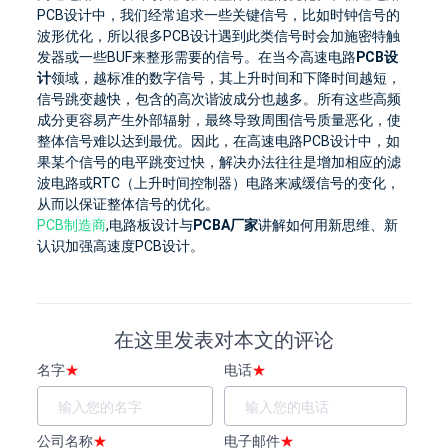
PCB设计中，我们经常追求一些关键信号，比如时钟信号的
波形优化，所以很多
PCB设计
遇到此类信号时会加施密特触
发器或一些BUF来整形需要的信号。
在当今高速电路
PCB设
计
领域，越标准的数字信号，其上升时间和下降时间越短，
信号跳变越快，包含的高次谐波成分也越多。
所有这些高频
成分更容易产生外部辐射，最终导致周围信号质量恶化，使
整体信号难以达到最优。
因此，在高速电路PCB设计中，如
果某个信号的电平跳变过快，解决办法往往是增加相应的滤
波电路或RTC（上升时间控制器）电路来减缓信号的变化，
从而以保证整体信号的优化。
PCB制造商
,
电路板设计
与
PCBA厂家
讲解如何用新思维、新
认识加强高
速度PCB
设计。
在这里发表对本文的评论
名字
★
电话
★
公司名称
★
电子邮件
★