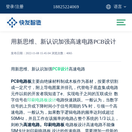
语言
登录
/
注册
18825224069
用新思维、新认识加强高速电路PCB设计
发布日期：2022-11-08 15:45:04 浏览次数：4065
用新思维、新认识加强
PCB设计
高速电路
PCB电路板
主要由绝缘材料
制成
木板
作为基材，按要求切割
成一定尺寸，附上导电图案并排孔，代替电子底盘
集成电路
元件
以前的开发者
我知道了
e、实现电子之间的互联
成分
.
数
字信号在
印刷电路板设计
电路快速跳跃。
一般认为，当数字
信号的上升或下降时间小于信号周期的 5% 时，
引领
一个高
速电路。
一般认为，如果数字逻辑电路的频率达到或超过
50MHz，并且工作在该频率的电路占整个系统的 1/3 以上，
则称为
高速电路。
印刷电路板
电路板设计
高速电路不能像
SIM卡
比如
印刷电路板
设计
的低速电路。
需要增加一些新的